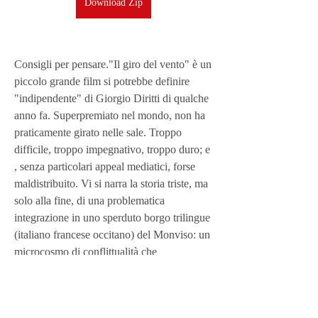
Download Zip
Consigli per pensare."Il giro del vento" è un 
piccolo grande film si potrebbe definire 
"indipendente" di Giorgio Diritti di qualche 
anno fa. Superpremiato nel mondo, non ha 
praticamente girato nelle sale. Troppo 
difficile, troppo impegnativo, troppo duro; e 
, senza particolari appeal mediatici, forse 
maldistribuito. Vi si narra la storia triste, ma 
solo alla fine, di una problematica 
integrazione in uno sperduto borgo trilingue 
(italiano francese occitano) del Monviso: un 
microcosmo di conflittualità che 
esploderanno, se avete voglia, anche nel 
vostro cuore. Rimuovendo macigni, e forse, 
ma non è detto, aggregandone altri. Un test 