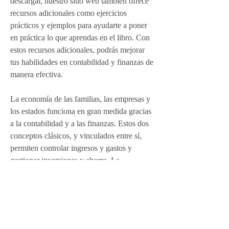
descargar, nuestro sitio web también ofrece 
recursos adicionales como ejercicios 
prácticos y ejemplos para ayudarte a poner 
en práctica lo que aprendas en el libro. Con 
estos recursos adicionales, podrás mejorar 
tus habilidades en contabilidad y finanzas de 
manera efectiva.
La economía de las familias, las empresas y 
los estados funciona en gran medida gracias 
a la contabilidad y a las finanzas. Estos dos 
conceptos clásicos, y vinculados entre sí, 
permiten controlar ingresos y gastos y 
gestionar inversiones y ahorro. La 
contabilidad registra datos y permite una 
visión general de la situación de una 
empresa, las finanzas buscan hacer 
predicciones y facilitar la toma de decisiones 
minimizando futuros riesgos.