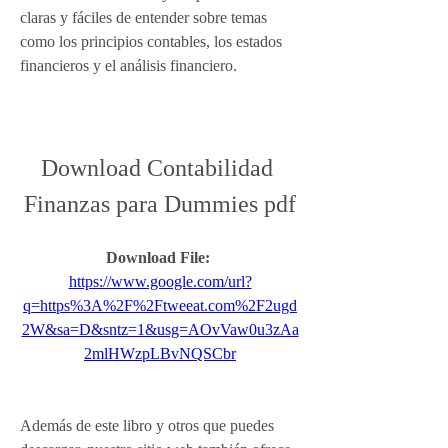
claras y fáciles de entender sobre temas 
como los principios contables, los estados 
financieros y el análisis financiero.
Download Contabilidad 
Finanzas para Dummies pdf
Download File: 
https://www.google.com/url?
q=https%3A%2F%2Ftweeat.com%2F2ugd
2W&sa=D&sntz=1&usg=AOvVaw0u3zAa
2mlHWzpLBvNQSCbr
Además de este libro y otros que puedes 